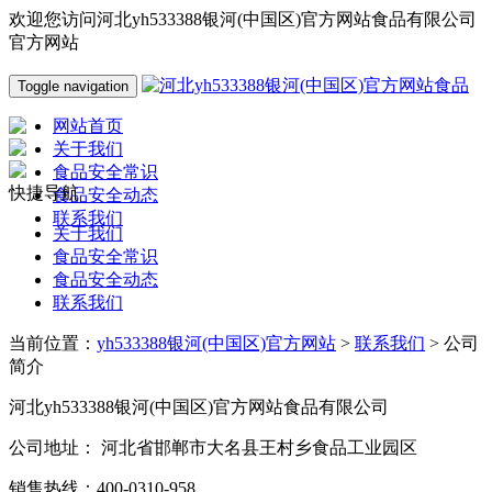
欢迎您访问河北yh533388银河(中国区)官方网站食品有限公司
官方网站
Toggle navigation
网站首页
关于我们
食品安全常识
快捷导航
食品安全动态
联系我们
关于我们
食品安全常识
食品安全动态
联系我们
当前位置：
yh533388银河(中国区)官方网站
>
联系我们
> 公司
简介
河北yh533388银河(中国区)官方网站食品有限公司
公司地址： 河北省邯郸市大名县王村乡食品工业园区
销售热线：400-0310-958