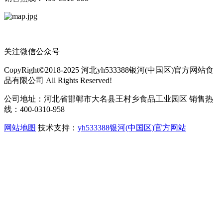
关注微信公众号
CopyRight©2018-2025 河北yh533388银河(中国区)官方网站食
品有限公司 All Rights Reserved!
公司地址：河北省邯郸市大名县王村乡食品工业园区 销售热
线：400-0310-958
网站地图
技术支持：
yh533388银河(中国区)官方网站