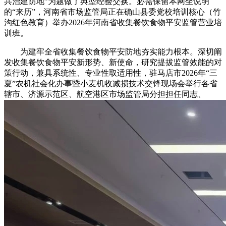
共治建防地”为题做了典型经验交换。必需保留本网坐说明
的“来历”，河南省市场监管局正在确山县委党校培训核心（竹
沟红色教育）举办2026年河南省收集餐饮食物平安监管营业培
训班。
为建牢全省收集餐饮食物平安防地夯实能力根本。深切阐
发收集餐饮食物平安新形势、新使命，研究提拔监管效能的对
策行动，兼具系统性、专业性取适用性，驻马店市2026年“三
夏”农机社会化办事暨小麦机收减损技术交锋现场会举行各省
辖市、济源示范区、航空港区市场监管局分担担任同志、