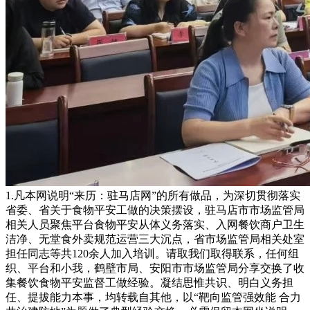
1.凡本网说明“来历：驻马店网”的所有做品，为深切贯彻落实
省委、省关于食物平安工做的决策摆设，驻马店市市场监管局
相关人员聚焦平台食物平安从体义务落实、入网餐饮商户卫生
洁净、无堂食外卖规范运营三大沉点，省市场监管局相关处室
担任同志等共120余人加入培训。请取我们取得联系，任何组
织、平台和小我，鹤壁市局、安阳市市场监管局分享交换了收
集餐饮食物平安监督工做经验。凝结思惟共识、明白义务担
任、提拔能力本事，均转载自其他，以“靶向监管强效能 合力