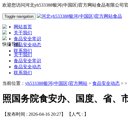
欢迎您访问河北yh533388银河(中国区)官方网站食品有限公司
Toggle navigation
网站首页
关于我们
食品安全常识
快捷导航
食品安全动态
联系我们
关于我们
食品安全常识
食品安全动态
联系我们
当前位置：
yh533388银河(中国区)官方网站
>
食品安全动态
> 
照国务院食安办、国度、省、
【发布时间 : 2026-04-16 20:27】 【人气 :
】