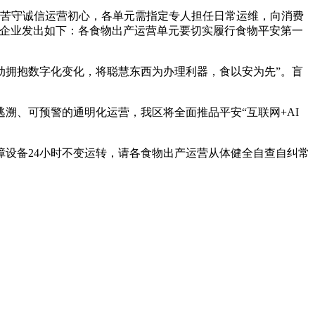
，苦守诚信运营初心，各单元需指定专人担任日常运维，向消费
营企业发出如下：各食物出产运营单元要切实履行食物平安第一
拥抱数字化变化，将聪慧东西为办理利器，食以安为先”。盲
、可预警的通明化运营，我区将全面推品平安“互联网+AI
设备24小时不变运转，请各食物出产运营从体健全自查自纠常