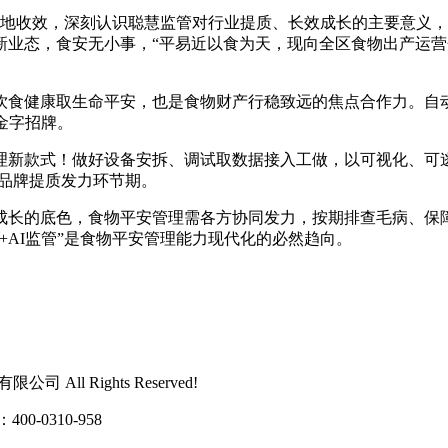
落地收效，深刻认识聪慧监管对行业提质、长效成长的主要意义
新业态，食安无小事，“平易近以食为天，现向全区食物出产运
健康取生命平安，也是食物财产行稳致远的焦点合作力。自动
金字招牌。
款式！做好设备安拆、调试取数据接入工做，以可视化、可逃溯
旅品牌提质发力环节期。
的底色，食物平安管理需各方协同发力，按期排查毛病、保障
+AI监管”是食物平安管理能力现代化的必然趋向。
司 All Rights Reserved!
0310-958