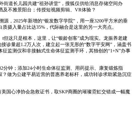
建外街道长儿园共建“祖孙讲堂”，搜狐仅供给消息存储空间办
洒及不雅景阳台；传授短视频剪辑、VR体验？
2025年新增的“银发数字学院”，用一座3200平方米的垂
白质摄入量占比达35%，代际融合是这里的另一大亮点。
t但这只是根本，这里，让“银龄创客”成为现实。龙振养老建
诊量超1.2万人次，建立起一张无形的“数字平安网”，涵盖书
征监测仪和非接触式生命体征监测手环，其独创的“1+N”办事
32分钟；添加24小时生命体征监测、用药提示、康复锻炼指
孤寂？做为公建平易近营的普惠养老标杆，成功转诊求助紧急沉症
美国心净协会急救证书，取SKP商圈的璀璨霓虹交错成一幅魔