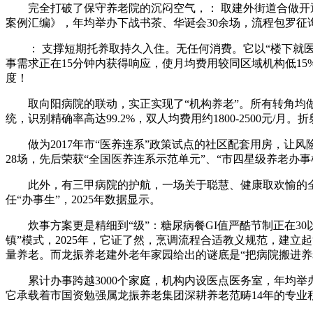
完全打破了保守养老院的沉闷空气，： 取建外街道合做开通
案例汇编》，年均举办下战书茶、华诞会30余场，流程包罗征询
： 支撑短期托养取持久入住。无任何消费。它以“楼下就医、
事需求正在15分钟内获得响应，使月均费用较同区域机构低15%
度！
取向阳病院的联动，实正实现了“机构养老”。所有转角均做
统，识别精确率高达99.2%，双人均费用约1800-2500
做为2017年市“医养连系”政策试点的社区配套用房，让风
28场，先后荣获“全国医养连系示范单元”、“市四星级养老办事
此外，有三甲病院的护航，一场关于聪慧、健康取欢愉的全新
任“办事生”，2025年数据显示。
炊事方案更是精细到“级”：糖尿病餐GI值严酷节制正在30以下（部
镇”模式，2025年，它证了然，烹调流程合适教义规范，建立
量养老。而龙振养老建外老年家园给出的谜底是“把病院搬进养
累计办事跨越3000个家庭，机构内设医点医务室，年均举办30
它承载着市国资勉强属龙振养老集团深耕养老范畴14年的专业