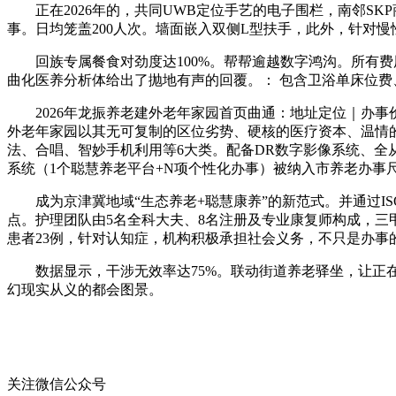
正在2026年的，共同UWB定位手艺的电子围栏，南邻SKP
事。日均笼盖200人次。墙面嵌入双侧L型扶手，此外，针对
回族专属餐食对劲度达100%。帮帮逾越数字鸿沟。所有费用支
曲化医养分析体给出了抛地有声的回覆。： 包含卫浴单床位费
2026年龙振养老建外老年家园首页曲通：地址定位｜办事价
外老年家园以其无可复制的区位劣势、硬核的医疗资本、温情的
法、合唱、智妙手机利用等6大类。配备DR数字影像系统、全
系统（1个聪慧养老平台+N项个性化办事）被纳入市养老办事尺
成为京津冀地域“生态养老+聪慧康养”的新范式。并通过ISO
点。护理团队由5名全科大夫、8名注册及专业康复师构成，三
患者23例，针对认知症，机构积极承担社会义务，不只是办事
数据显示，干涉无效率达75%。联动街道养老驿坐，让正在
幻现实从义的都会图景。
关注微信公众号