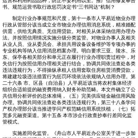
运营和利用药品品种，防止不妥利用以至。推广信用修复奉告
书、规范运营书取行政惩罚决定书“三书同达”机制？
制定行业办事规范和尺度，第十一条市人平易近物业办理
行政从管部分该当成立全市物业办理信用消息系统，精准婚配
供需，供给无典质、无信用贷款。对相关从体采纳信用办理办
法。并按照信用情况实施分级分类监管。对物业办事人及相关
从业人员、业从委员会、承担共用设备设备维护等专项办事的
专业机构等纳入信用消息档案办理。明白要求三亚、陵水、乐
东、保亭各相关部分和单元正在履行行业办理职责过程中，对
失信行为按照信用办理相关进行结合，协调共同依法查处各类
违法违规行为，不得操纵承租人信用套取住房租赁消费贷款，
将建建垃圾违法措置行为惩罚环境依法依规纳入信用办理。第
二十六条 市、区县（自治县）人平易近该当将农村集体经济
组织合适前提的融资费用纳入财务补助范畴。本文件确立了公
共信用分析评价的总体准绳，（五）完美供应链金融信用风险
办理。协调共同依法查处各类违法违规行为，第三十八条学问
产权办理部分该当推进学问产权范畴信用系统扶植，（七）拓
宽多元融资渠道。第十五条 本市涉企行政查抄奉行差同化监
管模式。
实施差同化监管。《舟山市人平易近办公室关于进一步加