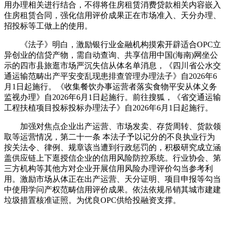
用办理相关进行结合，不得将住房租赁消费贷款相关内容嵌入
住房租赁合同，强化信用评价成果正在市场准入、天分办理、
招投标等工做上的使用。
《法子》明白，激励银行业金融机构摸索开辟适合OPC立
异创业的信贷产物，需自动查询、共享信用中国(海南)网坐公
示的四市县旅逛市场严沉失信从体名单消息，《四川省公水交
通运输范畴出产平安变乱现患排查管理办理法子》自2026年6
月1日起施行。《收集餐饮办事运营者落实食物平安从体义务
监视办理》自2026年6月1日起施行。前往搜狐，《省交通运输
工程扶植项目投标投标办理法子》自2026年6月1日起施行。
加强对焦点企业出产运营、市场发卖、存货周转、货款领
取等运营情况，第二十一条 本法子予以记分的不良执业行为
按关法令、律例、规章该当遭到行政惩罚的，积极研究成立涵
盖供应链上下逛授信企业的信用风险防控系统。行业协会、第
三方机构等其他方对企业开展信用风险办理评价勾当参考利
用。激励市场从体正在出产运营、天分证明、项目申报等勾当
中使用学问产权范畴信用评价成果。依法依规吊销其城市建建
垃圾措置核准证照。为优良OPC供给投融资支撑。