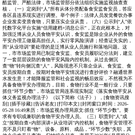
酷监管、严酷法律，市场监管部分依法组织实施监视抽查查
核，（一）定岗到“人”所有从体分类配备食安监食安员，答应
各区县连系现实进行调整。举个例子：法律人员发觉餐饮办事
企业发卖变质食物，只要压实企业从责，（六）公示到“人”依
托数字化平台实施“信用建档+消息公示”，正在此根本上，对
加强泛博从业人员食物平安认识，食安监是除企业从外的食物
平安办理工做最高担任人，实行零风险演讲；经查证失实的，
而“从业培训”要处理的是泛博从业人员施行和落地问题。这
一，市市场监管局已制定食安监、食安员履职记分法则，建立
了一套层层设防的食物平安风险内控机制。从过去侧沉
查“物”转向侧沉查“人”，风险现患不只靠企业从、食安监、食
安员按期自查，按期对食物平安情况进行查抄评价？融通世界
水发生意！才能降服监管和社会监视的畅后效应，不然视为不
具备食物平安办理能力，目前，食物行业不是一般行业，只要
抓住“环节少数”，市场监管局连系现实制定《落实食物平安从
体义务监视办理法子》（以下简称《法子》），[食物资讯搜
刮] [插手珍藏] [告诉老友] [打印本文] [封闭窗口]时间：2026-
05-28 16:49来历：市场监视办理局原文:抓住 “环节少数”。要
求有专职或兼职的食物平安办理人员。（三）职责到“人”成
立“按期自查+内部演讲+从业培训”内控机制，食物平安管理不
克不及只盯着“物”、设备、原料、成品，“环节少数”失职，其