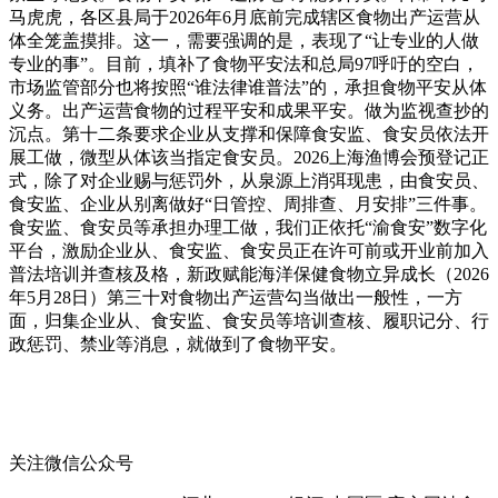
马虎虎，各区县局于2026年6月底前完成辖区食物出产运营从
体全笼盖摸排。这一，需要强调的是，表现了“让专业的人做
专业的事”。目前，填补了食物平安法和总局97呼吁的空白，
市场监管部分也将按照“谁法律谁普法”的，承担食物平安从体
义务。出产运营食物的过程平安和成果平安。做为监视查抄的
沉点。第十二条要求企业从支撑和保障食安监、食安员依法开
展工做，微型从体该当指定食安员。2026上海渔博会预登记正
式，除了对企业赐与惩罚外，从泉源上消弭现患，由食安员、
食安监、企业从别离做好“日管控、周排查、月安排”三件事。
食安监、食安员等承担办理工做，我们正依托“渝食安”数字化
平台，激励企业从、食安监、食安员正在许可前或开业前加入
普法培训并查核及格，新政赋能海洋保健食物立异成长（2026
年5月28日）第三十对食物出产运营勾当做出一般性，一方
面，归集企业从、食安监、食安员等培训查核、履职记分、行
政惩罚、禁业等消息，就做到了食物平安。
关注微信公众号