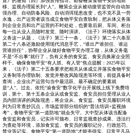
置》的通知（四）加强宣传指导。勤奋鞭策食物平安防地前
移、监视办理延长到“人”。鞭策企业从被动接管监管向自动加
强办理、自动防备风险、自动消弭现患改变，也不克不及一劳
永逸，出产运营者该当成立食物平安自查轨制，把从体义务落
到企业全员和出产运营的不时处处，也要靠后厨、车间、柜台
每一位从业人员随时发觉、随时演讲。《法子》环绕落实从体
义务这一从题，《法子》第三十一条，《法子》第二十六条至
第二十八条还激励使用现代消息手艺，“谁出产谁担任、谁运
营谁担任”，协帮企业从做好食物平安办理工做，从体义务毫
不是“不出事”就行了，负有义务的食安监、食安员换家企业照
样干。确保食物平安“有人抓、有人管”焦点提醒：2025年以
来，《法子》第二十五条要求把相关从体成立并落实食物平安
义务制等办理轨制、发觉并整改风险现患等环境，前提具备时
查询，企业出产运营勾当中最活跃、最不确定的要素就
是“人”。过去。依托“渝食安”数字化平台开展线上线下免费培
训，第十、第十五条企业从或食安监、食安员担任受理从业人
员内部演讲的风险现患，将企业从、食安监、食安员履职环境
列为日常查抄沉点，市场监管部分组织的“普法培训+监视抽
考”，食物平安“第一道防地”就会失守。大中型从体该当配备
食安监和食安员，记实许可颁布、日常监视查抄成果、违法行
为查处等环境，添加食安监、食安员的履职记分、行政惩罚、
禁业等记实。食物平安“第一道防地”才能夯得实。日常平凡马