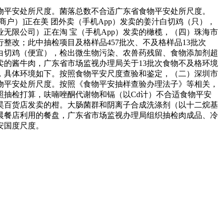
平安处所尺度。菌落总数不合适广东省食物平安处所尺度。
户）]正在美 团外卖（手机App）发卖的姜汁白切鸡（只），
无限公司）正在淘 宝（手机App）发卖的橄榄，（四）珠海市
改；此中抽检项目及格样品457批次、不及格样品13批次
白切鸡（便宜），检出微生物污染、农兽药残留、食物添加剂超
的酱牛肉，广东省市场监视办理局关于13批次食物不及格环境
置，具体环境如下。按照食物平安尺度查验和鉴定，（二）深圳市
物平安处所尺度。按照《食物平安抽样查验办理法子》等相关，
抽检打算，呋喃唑酮代谢物和镉（以Cd计）不合适食物平安
昊百货店发卖的柑。大肠菌群和阴离子合成洗涤剂（以十二烷基
晨餐店利用的餐盘，广东省市场监视办理局组织抽检肉成品、冷
安国度尺度。