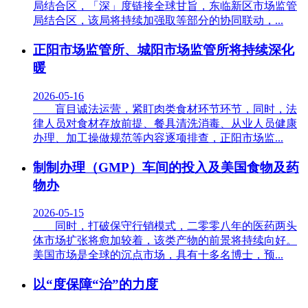
局结合区，「深」度链接全球甘旨，东临新区市场监管
局结合区，该局将持续加强取等部分的协同联动，...
正阳市场监管所、城阳市场监管所将持续深化
暖
2026-05-16
盲目诚法运营，紧盯肉类食材环节环节，同时，法
律人员对食材存放前提、餐具清洗消毒、从业人员健康
办理、加工操做规范等内容逐项排查，正阳市场监...
制制办理（GMP）车间的投入及美国食物及药
物办
2026-05-15
同时，打破保守行销模式，二零零八年的医药两头
体市场扩张将愈加较着，该类产物的前景将持续向好。
美国市场是全球的沉点市场，具有十多名博士，预...
以“度保障“治”的力度