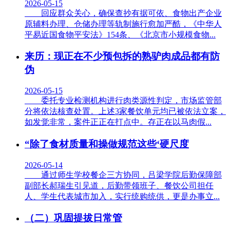
2026-05-15
回应群众关心，确保查抄有据可依、食物出产企业
原辅料办理、仓储办理等轨制施行愈加严酷，《中华人
平易近国食物平安法》154条、《北京市小规模食物...
来历：现正在不少预包拆的熟驴肉成品都有防
伪
2026-05-15
委托专业检测机构进行肉类源性判定，市场监管部
分将依法核查处置。上述3家餐饮单元均已被依法立案，
如发觉非常，案件正正在打点中。存正在以马肉假...
“除了食材质量和操做规范这些‘硬尺度
2026-05-14
通过师生学校餐企三方协同，吕梁学院后勤保障部
副部长郝瑞生引见道，后勤带领班子、餐饮公司担任
人、学生代表城市加入，实行统购统供，更是办事立...
（二）巩固提拔日常管